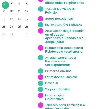
dificultades respiratorias
3
4
5
2
TALLER DE YOGA EN
9
10
11
12
FAMILIA
Salud Bucodental
16
17
18
19
ESTIMULACIÓN MUSICAL
23
24
25
26
ABJ: Aprendizaje Basado
30
31
1
2
en el Juego
Aprendizaje Basado en el
Juego (ABJ)
Fisioterapia Respiratoria
Fisioterapia respiratoria
Atragantamientos y
Reanimación
Cardiopulmonar
Primeros auxilios
Estimulación Musical
Brocolín
Yoga en Familia
Haloterapia
Haloterapia
Talleres para familias 0-6
años: "Brocolín"