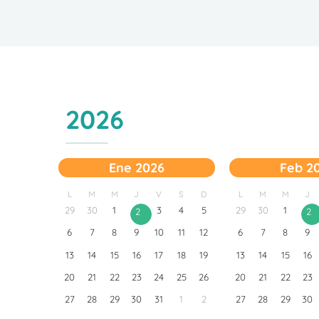
2026
Ene 2026
Feb 2
L
M
M
J
V
S
D
L
M
M
J
29
30
1
3
4
5
29
30
1
2
2
6
7
8
9
10
11
12
6
7
8
9
13
14
15
16
17
18
19
13
14
15
16
20
21
22
23
24
25
26
20
21
22
23
27
28
29
30
31
1
2
27
28
29
30