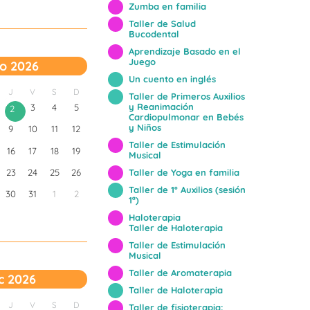
Zumba en familia
Taller de Salud
Bucodental
Aprendizaje Basado en el
Juego
o 2026
Un cuento en inglés
J
V
S
D
Taller de Primeros Auxilios
y Reanimación
3
4
5
2
Cardiopulmonar en Bebés
y Niños
9
10
11
12
Taller de Estimulación
16
17
18
19
Musical
23
24
25
26
Taller de Yoga en familia
Taller de 1º Auxilios (sesión
30
31
1
2
1ª)
Haloterapia
Taller de Haloterapia
Taller de Estimulación
Musical
Taller de Aromaterapia
c 2026
Taller de Haloterapia
J
V
S
D
Taller de fisioterapia: