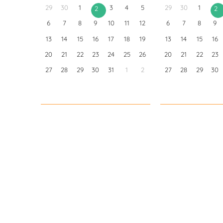
29
30
1
3
4
5
29
30
1
2
2
6
7
8
9
10
11
12
6
7
8
9
13
14
15
16
17
18
19
13
14
15
16
20
21
22
23
24
25
26
20
21
22
23
27
28
29
30
31
1
2
27
28
29
30