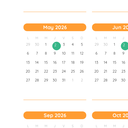
May 2026
Jun 2
L
M
M
J
V
S
D
L
M
M
J
29
30
1
3
4
5
29
30
1
2
2
6
7
8
9
10
11
12
6
7
8
9
13
14
15
16
17
18
19
13
14
15
16
20
21
22
23
24
25
26
20
21
22
23
27
28
29
30
31
1
2
27
28
29
30
Sep 2026
Oct 2
L
M
M
J
V
S
D
L
M
M
J