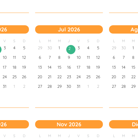
026
Jul 2026
Ag
V
S
D
L
M
M
J
V
S
D
L
M
M
3
4
5
29
30
1
3
4
5
29
30
1
2
10
11
12
6
7
8
9
10
11
12
6
7
8
17
18
19
13
14
15
16
17
18
19
13
14
15
24
25
26
20
21
22
23
24
25
26
20
21
22
31
1
2
27
28
29
30
31
1
2
27
28
29
026
Nov 2026
Di
V
S
D
L
M
M
J
V
S
D
L
M
M