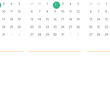
3
4
5
29
30
1
3
4
5
29
30
1
2
10
11
12
6
7
8
9
10
11
12
6
7
8
17
18
19
13
14
15
16
17
18
19
13
14
15
24
25
26
20
21
22
23
24
25
26
20
21
22
31
1
2
27
28
29
30
31
1
2
27
28
29