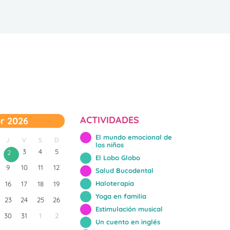
ACTIVIDADES
r 2026
El mundo emocional de
J
V
S
D
los niños
3
4
5
2
El Lobo Globo
9
10
11
12
Salud Bucodental
Haloterapia
16
17
18
19
Yoga en familia
23
24
25
26
Estimulación musical
30
31
1
2
Un cuento en inglés