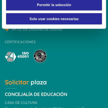
Permitir la selección
t
psanjose@eikoala.es
i
C/ Miguel Jadraque Sánchez Ocaña, 6
m
Solo usar cookies necesarias
47140 Laguna de Duero | Valladolid
i
e
AYTO. DE LAGUNA DE DUERO
n
t
CERTIFICACIONES
o
Solicitar
plaza
CONCEJALÍA DE EDUCACIÓN
CASA DE CULTURA