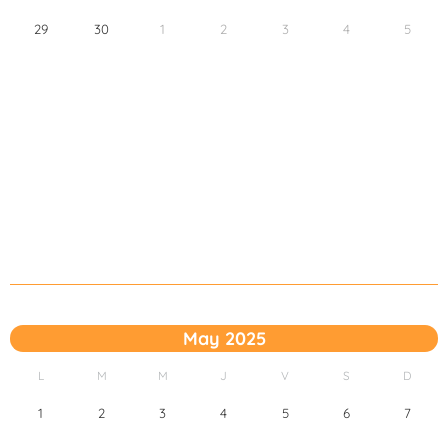
29
30
1
2
3
4
5
May 2025
L
M
M
J
V
S
D
1
2
3
4
5
6
7