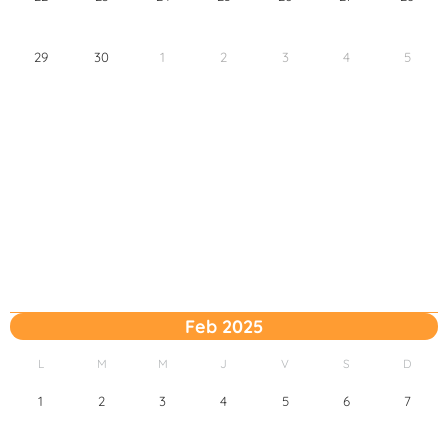
29
30
1
2
3
4
5
Feb 2025
L
M
M
J
V
S
D
1
2
3
4
5
6
7