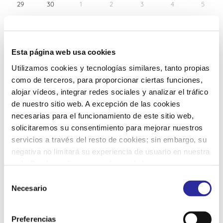
29
30
1
2
3
4
5
Esta página web usa cookies
Utilizamos cookies y tecnologías similares, tanto propias
como de terceros, para proporcionar ciertas funciones,
alojar vídeos, integrar redes sociales y analizar el tráfico
de nuestro sitio web. A excepción de las cookies
necesarias para el funcionamiento de este sitio web,
solicitaremos su consentimiento para mejorar nuestros
Ago 2026
servicios a través del resto de cookies; sin embargo, su
negativa no limitará su experiencia de usuario en nuestra
L
M
M
J
V
S
D
web. Puede configurar o rechazar de forma
personalizada su uso pulsando “Configuraciones”. Para
1
2
3
4
5
6
7
S
más información, puede consultar nuestra
Política de
Necesario
e
Cookies
.
l
8
9
10
11
12
13
14
e
Preferencias