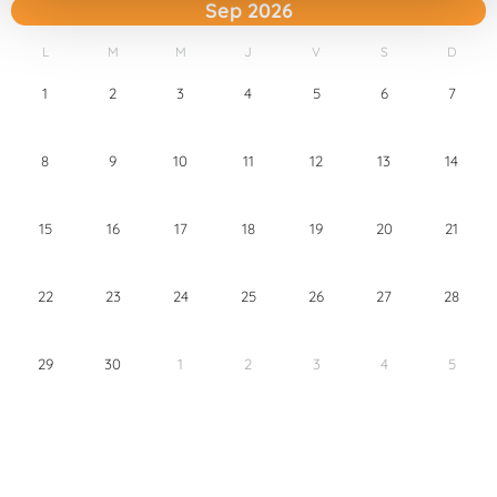
Sep 2026
t
o
L
M
M
J
V
S
D
1
2
3
4
5
6
7
8
9
10
11
12
13
14
15
16
17
18
19
20
21
22
23
24
25
26
27
28
29
30
1
2
3
4
5