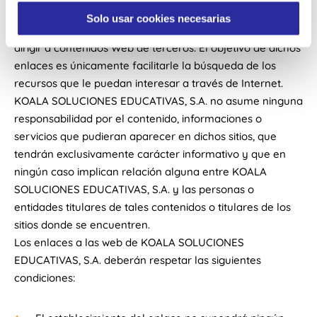
ENLACES:
m
Solo usar cookies necesarias
i
Los enlaces contenidos en nuestro sitio web pueden
e
dirigir a contenidos Web de terceros. El objetivo de dichos
n
enlaces es únicamente facilitarle la búsqueda de los
t
recursos que le puedan interesar a través de Internet.
o
KOALA SOLUCIONES EDUCATIVAS, S.A. no asume ninguna
responsabilidad por el contenido, informaciones o
servicios que pudieran aparecer en dichos sitios, que
tendrán exclusivamente carácter informativo y que en
ningún caso implican relación alguna entre KOALA
SOLUCIONES EDUCATIVAS, S.A. y las personas o
entidades titulares de tales contenidos o titulares de los
sitios donde se encuentren.
Los enlaces a las web de KOALA SOLUCIONES
EDUCATIVAS, S.A. deberán respetar las siguientes
condiciones: