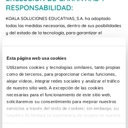
RESPONSABILIDAD:
KOALA SOLUCIONES EDUCATIVAS, S.A. ha adoptado
todas las medidas necesarias, dentro de sus posibilidades
y del estado de la tecnología, para garantizar el
funcionamiento del Sitio Web y evitar la existencia y
transmisión de virus y demás componentes dañinos a los
Usuarios.
Esta página web usa cookies
El Usuario debe saber que las comunicaciones a través
Utilizamos cookies y tecnologías similares, tanto propias
de redes abiertas están expuestas a una pluralidad de
como de terceros, para proporcionar ciertas funciones,
amenazas que hace que no sean seguras. Es
alojar vídeos, integrar redes sociales y analizar el tráfico
responsabilidad del Usuario adoptar todas las medidas
de nuestro sitio web. A excepción de las cookies
técnicas adecuadas para controlar razonablemente estas
necesarias para el funcionamiento de este sitio web,
amenazas y, entre ellas, el tener sistemas actualizados
solicitaremos su consentimiento para mejorar nuestros
de detección de software malicioso, tales como virus,
servicios a través del resto de cookies; sin embargo, su
troyanos, etc., así como tener actualizados los parches de
negativa no limitará su experiencia de usuario en nuestra
seguridad de los correspondientes navegadores.
web. Puede configurar o rechazar de forma
KOALA SOLUCIONES EDUCATIVAS, S.A. no se hace