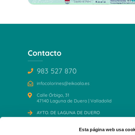
Contacto
983 527 870
infocolorines@eikoala.es
Calle Órbigo, 31
47140 Laguna de Duero | Valladolid
AYTO. DE LAGUNA DE DUERO
CERTIFICACIONES
Esta página web usa cook